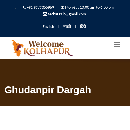
.
+91 9373355969
Mon-Sat 10:00 am to 6:00 pm
techaurait@gmail.com
English
|
मराठी
|
हिंदी
Ghudanpir Dargah