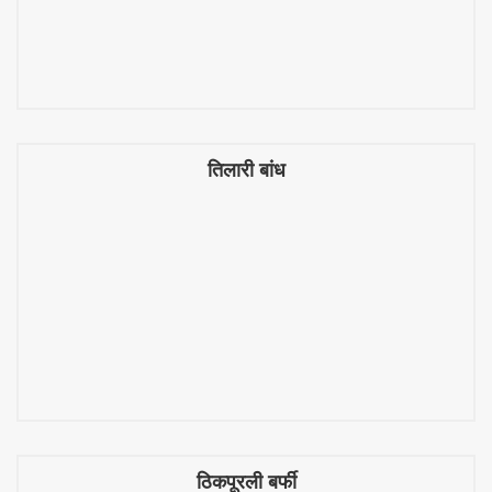
तिलारी बांध
तिलारी बांध
ठिकपूरली बर्फी