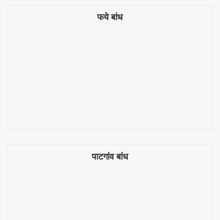
फये बांध
फये बांध
पाटगांव बांध
पाटगांव बांध