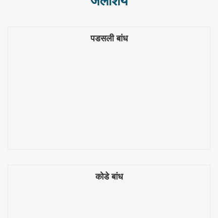
जलाशय
पडसली बांध
पडसली बांध
कोडे बांध
कोडे बांध