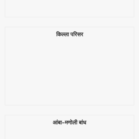
किल्ला परिसर
किल्ला परिसर
आंबा–मणोली बांध
आंबा–मणोली बांध