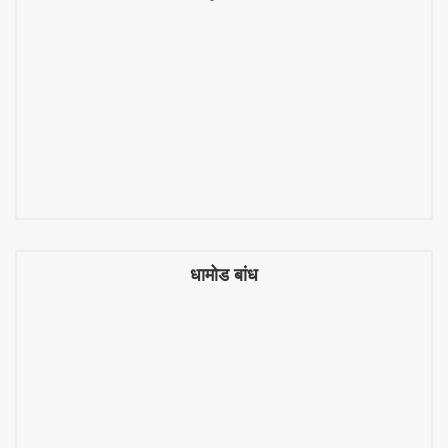
ठिकपूरली बर्फी
धामोड बांध
धामोड बांध