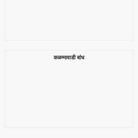
कळम्मावाडी बांध
कळम्मावाडी बांध