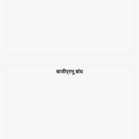
बाजीप्रभू बांध
बाजीप्रभू बांध