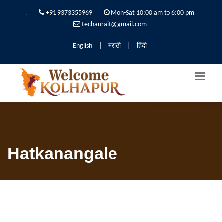
.
+91 9373355969
Mon-Sat 10:00 am to 6:00 pm
techaurait@gmail.com
English
|
मराठी
|
हिंदी
Hatkanangale