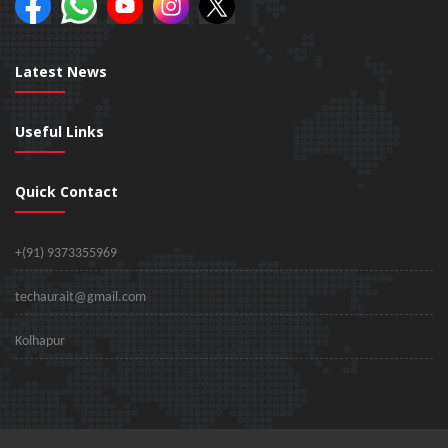
Latest News
Useful Links
Quick Contact
+(91) 9373355969
techaurait@gmail.com
Kolhapur