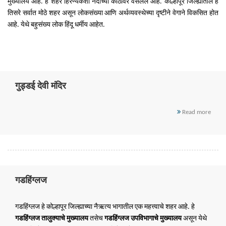
मुख्यालय आहे. हे शहर हिरण्यकेशी नदीच्या काठावर वसलेले आहे. कोल्हापूर जिल्ह्यातील हे
तिसरे सर्वात मोठे शहर असून लोकसंख्या आणि अर्थव्यवस्थेच्या दृष्टीने वेगाने विकसित होत
आहे. येथे बहुसंख्य लोक हिंदू धर्मीय आहेत.
गुड्डई देवी मंदिर
Read more
गडहिंग्लज
गडहिंग्लज हे कोल्हापूर जिल्ह्याच्या नैऋत्य भागातील एक महत्त्वाचे शहर आहे. हे
गडहिंग्लज तालुक्याचे मुख्यालय
तसेच
गडहिंग्लज उपविभागाचे मुख्यालय
असून येथे