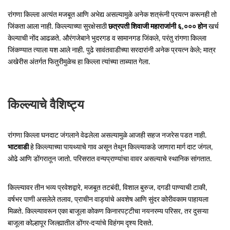
रांगणा किल्ला अत्यंत मजबूत आणि अभेद्य असल्यामुळे अनेक शत्रूंनी प्रयत्न करूनही तो
जिंकता आला नाही. किल्ल्याच्या सुरक्षेसाठी
छत्रपती शिवाजी महाराजांनी ६,००० होन
खर्च
केल्याची नोंद आढळते. औरंगजेबाने भुदरगड व सामानगड जिंकले, परंतु रांगणा किल्ला
जिंकण्यात त्याला यश आले नाही. पुढे सावंतवाडीच्या सरदारांनी अनेक प्रयत्न केले; मात्र
अखेरीस अंतर्गत फितुरीमुळेच हा किल्ला त्यांच्या ताब्यात गेला.
किल्ल्याचे वैशिष्ट्य
रांगणा किल्ला घनदाट जंगलाने वेढलेला असल्यामुळे आजही सहज नजरेस पडत नाही.
भाटवाडी
हे किल्ल्याच्या पायथ्याचे गाव असून तेथून किल्ल्याकडे जाणारा मार्ग दाट जंगल,
ओढे आणि डोंगरातून जातो. परिसरात वन्यप्राण्यांचा वावर असल्याचे स्थानिक सांगतात.
किल्ल्यावर तीन भव्य प्रवेशद्वारे, मजबूत तटबंदी, विशाल बुरुज, दगडी पाण्याची टाकी,
वर्षभर पाणी असलेले तलाव, प्राचीन वाड्यांचे अवशेष आणि सुंदर कोरीवकाम पाहायला
मिळते. किल्ल्यावरून एका बाजूला कोकण किनारपट्टीचा नयनरम्य परिसर, तर दुसऱ्या
बाजूला कोल्हापूर जिल्ह्यातील डोंगर-दऱ्यांचे विहंगम दृश्य दिसते.