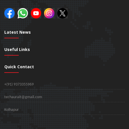
Latest News
Useful Links
Quick Contact
+(91) 9373355969
techaurait@gmail.com
Kolhapur