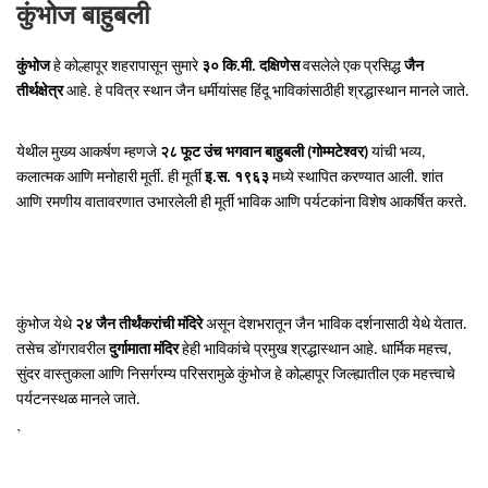
कुंभोज बाहुबली
कुंभोज
हे कोल्हापूर शहरापासून सुमारे
३० कि.मी. दक्षिणेस
वसलेले एक प्रसिद्ध
जैन
तीर्थक्षेत्र
आहे. हे पवित्र स्थान जैन धर्मीयांसह हिंदू भाविकांसाठीही श्रद्धास्थान मानले जाते.
येथील मुख्य आकर्षण म्हणजे
२८ फूट उंच भगवान बाहुबली (गोम्मटेश्वर)
यांची भव्य,
कलात्मक आणि मनोहारी मूर्ती. ही मूर्ती
इ.स. १९६३
मध्ये स्थापित करण्यात आली. शांत
आणि रमणीय वातावरणात उभारलेली ही मूर्ती भाविक आणि पर्यटकांना विशेष आकर्षित करते.
कुंभोज येथे
२४ जैन तीर्थंकरांची मंदिरे
असून देशभरातून जैन भाविक दर्शनासाठी येथे येतात.
तसेच डोंगरावरील
दुर्गामाता मंदिर
हेही भाविकांचे प्रमुख श्रद्धास्थान आहे. धार्मिक महत्त्व,
सुंदर वास्तुकला आणि निसर्गरम्य परिसरामुळे कुंभोज हे कोल्हापूर जिल्ह्यातील एक महत्त्वाचे
पर्यटनस्थळ मानले जाते.
`